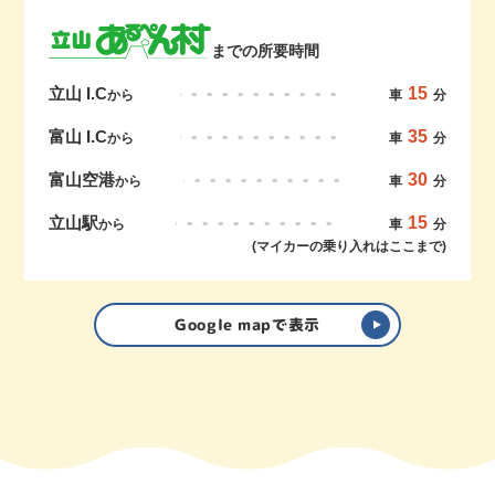
までの所要時間
立山 I.C
15
から
車
分
富山 I.C
35
から
車
分
富山空港
30
から
車
分
立山駅
15
から
車
分
(マイカーの乗り入れはここまで)
Google mapで表示